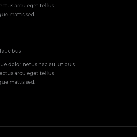
ectus arcu eget tellus
ue mattis sed.
faucibus​
ue dolor netus nec eu, ut quis
ectus arcu eget tellus
ue mattis sed.