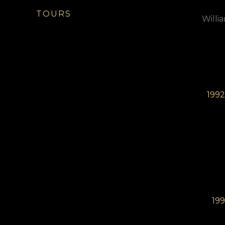
TOURS
Willi
1992​
199