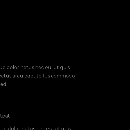
ue dolor netus nec eu, ut quis
lectus arcu eget tellus commodo
sed.
tpat​
ue dolor netus nec eu, ut quis